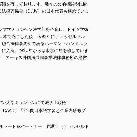
実績を有しております。種々の公的機関や民間
法律家協会（DJJV）の日本代表も務めていま
アン大学ミュンヘン法学部を卒業し、ドイツ学術
日本で過ごした後、1992年にデュッセルドル
、総合法律事務所であるハーマン・ハンメルラ
に入所、1995年からは東京に居を移していま
あり、アーキス外国法共同事業法律事務所の経営
リアン大学ミュンヘンにて法学士取得​
交流会（DAAD）「2年間日本語学習と企業内研修プ
・ハンメルラート＆パートナー 弁護士（デュッセルド