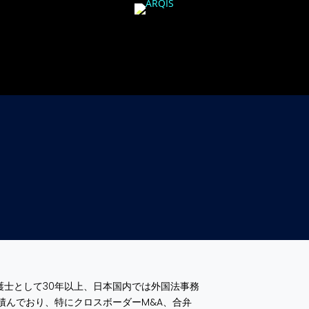
ィ
護士として30年以上、日本国内では外国法事務
積んでおり、特にクロスボーダーM&A、合弁