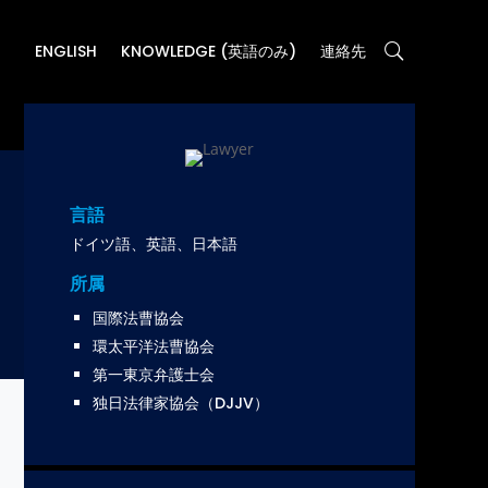
ENGLISH
KNOWLEDGE (英語のみ)
連絡先
言語
ドイツ語、英語、日本語
所属
国際法曹協会​
環太平洋法曹協会​
第一東京弁護士会​
独日法律家協会（DJJV）